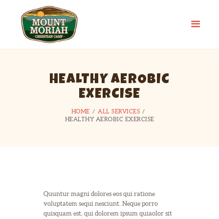
MOUNT MORIAH CAMP
Take the High Road
HOME
HEALTHY AEROBIC
MEET OUR STAFF
EXERCISE
HELPFUL
INFORMATION
HOME
ALL SERVICES
HEALTHY AEROBIC EXERCISE
DONATE
DIRECTIONS
CONTACT
Quuntur magni dolores eos qui ratione
voluptatem sequi nesciunt. Neque porro
quisquam est, qui dolorem ipsum quiaolor sit